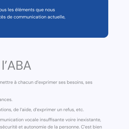
ous les éléments que nous
ités de communication actuelle,
 l’ABA
mettre à chacun d’exprimer ses besoins, ses
ances.
s, de l’aide, d’exprimer un refus, etc.
unication vocale insuffisante voire inexistante,
 sécurité et autonomie de la personne. C’est bien