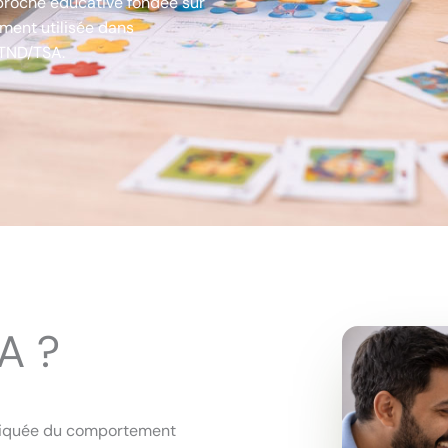
roche éducative fondée sur
ement utilisée dans
TND/TSA.
A ?
pliquée du comportement