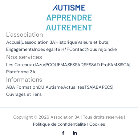
L'association
Accueil
L'association 3A
Historique
Valeurs et buts
Engagements
Index égalité H/F
Contact
Nous rejoindre
Nos services
Les Coteaux d'Azur
PCO
UEMA
SESSAD
SESSAD Pro
FAM
SISCA
Plateforme 3A
Informations
ABA Formation
DU Autisme
Actualités
TSA
ABA
PECS
Ouvrages et liens
Copyright © 2026 Association 3A | Tous droits réservés |
Politique de confidentialité
|
Cookies
F
L
a
i