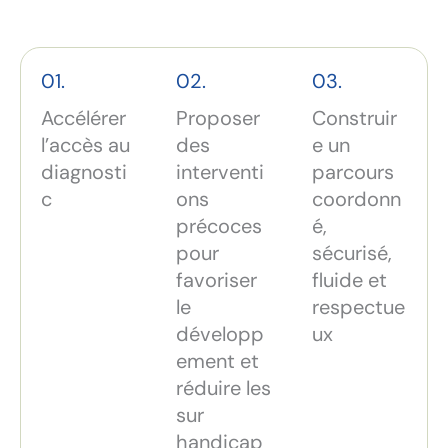
01.
02.
03.
Accélérer
Proposer
Construir
l’accès au
des
e un
diagnosti
interventi
parcours
c
ons
coordonn
précoces
é,
pour
sécurisé,
favoriser
fluide et
le
respectue
développ
ux
ement et
réduire les
sur
handicap