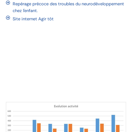
Repérage précoce des troubles du neurodéveloppement
chez l'enfant.
Site internet Agir tôt
Chiffres clés 2024
0
0
0
0
Enfants en file
Parcours
Mois
Dossiers reçus
active
validés
Avec 1301 FIP
Délai de
octroyés
traitement
moyen