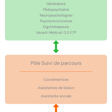
Généraliste
Pédopsychiatre
Neuropsychologues
Psychomotricienne
Ergothérapeute
Vacant Médical: 0,3 ETP
Pôle Suivi de parcours
Coordinatrices
Assistantes de liaison
Assistante sociale