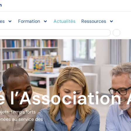
L
i
n
k
e
ces
Formation
Actualités
Ressources
d
i
n
-
i
n
e l’Association
ojets, temps forts
menées au service des