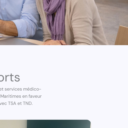
orts
s et services médico-
s-Maritimes en faveur
avec TSA et TND.