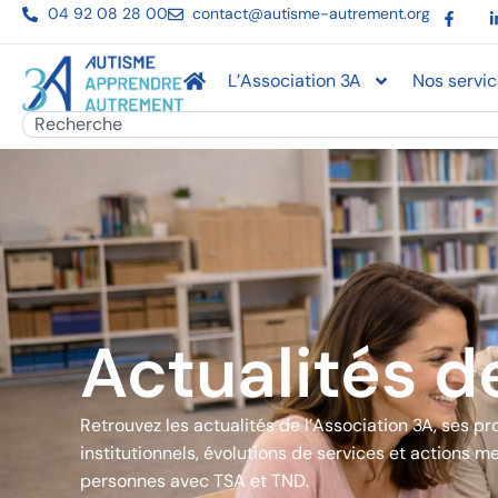
F
Aller
04 92 08 28 00
contact@autisme-autrement.org
a
c
au
e
contenu
b
L’Association 3A
Nos servi
o
o
k
Rechercher
-
f
Actualités d
Retrouvez les actualités de l’Association 3A, ses pr
institutionnels, évolutions de services et actions 
personnes avec TSA et TND.