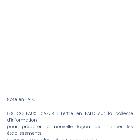
établissements et
services médico-
sociaux VERSION FALC
SANS PICTO
8 juin 2026
Note en FALC
LES COTEAUX D’AZUR : Lettre en FALC sur la collecte
d’information
pour préparer la nouvelle façon de financer les
établissements
et services pour les enfants handicapés.