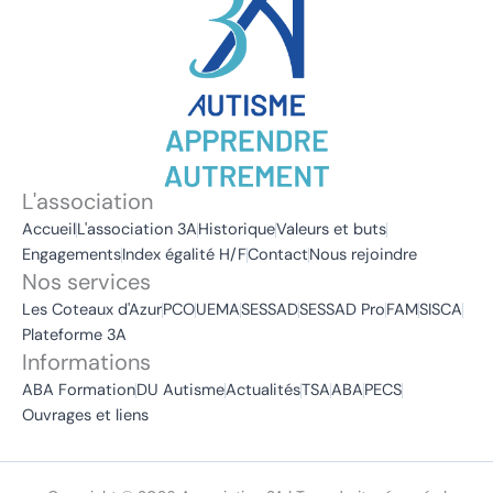
L'association
Accueil
L'association 3A
Historique
Valeurs et buts
Engagements
Index égalité H/F
Contact
Nous rejoindre
Nos services
Les Coteaux d'Azur
PCO
UEMA
SESSAD
SESSAD Pro
FAM
SISCA
Plateforme 3A
Informations
ABA Formation
DU Autisme
Actualités
TSA
ABA
PECS
Ouvrages et liens