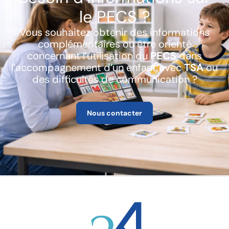
le PECS ?
Vous souhaitez obtenir des informations
complémentaires ou être orienté
concernant l’utilisation du
PECS
dans
l’accompagnement d’un enfant avec
TSA
ou
des difficultés de communication ?
Nous contacter