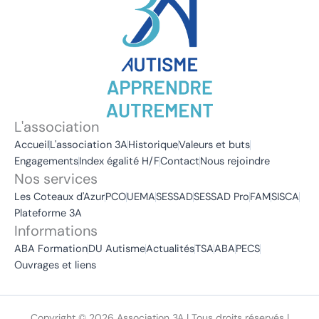
L'association
Accueil
L'association 3A
Historique
Valeurs et buts
Engagements
Index égalité H/F
Contact
Nous rejoindre
Nos services
Les Coteaux d'Azur
PCO
UEMA
SESSAD
SESSAD Pro
FAM
SISCA
Plateforme 3A
Informations
ABA Formation
DU Autisme
Actualités
TSA
ABA
PECS
Ouvrages et liens
Copyright © 2026 Association 3A | Tous droits réservés |