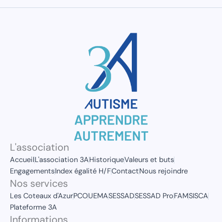
L'association
Accueil
L'association 3A
Historique
Valeurs et buts
Engagements
Index égalité H/F
Contact
Nous rejoindre
Nos services
Les Coteaux d'Azur
PCO
UEMA
SESSAD
SESSAD Pro
FAM
SISCA
Plateforme 3A
Informations