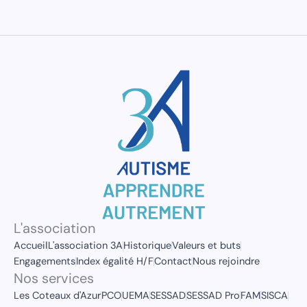
L'association
Accueil
L'association 3A
Historique
Valeurs et buts
Engagements
Index égalité H/F
Contact
Nous rejoindre
Nos services
Les Coteaux d'Azur
PCO
UEMA
SESSAD
SESSAD Pro
FAM
SISCA